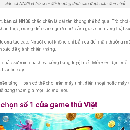
Bắn cá NN88 là trò chơi đổi thưởng đỉnh cao được săn đón nhất
t,
bắn cá NN88
chắc chắn là cái tên không thể bỏ qua. Trò chơi 
chân thực, mang đến cho người chơi cảm giác như đang thật sự 
tương tác cao. Người chơi không chỉ bắn cá để nhận thưởng mà 
n xác để giành chiến thắng.
m bảo sự minh bạch và công bằng tuyệt đối. Mỗi viên đạn, mỗi 
t và tin cậy.
nền tảng – bạn có thể chơi trên máy tính, điện thoại hoặc máy 
ễ dàng tham gia mọi lúc mọi nơi.
 chọn số 1 của game thủ Việt