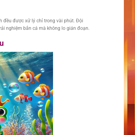
 đều được xử lý chỉ trong vài phút. Đội
rải nghiệm bắn cá mà không lo gián đoạn.
ầu