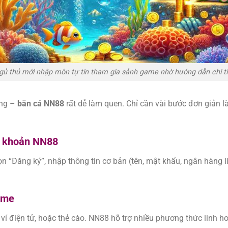
gủ thủ mới nhập môn tự tin tham gia sảnh game nhờ hướng dẫn chi ti
ắng –
bắn cá NN88
rất dễ làm quen. Chỉ cần vài bước đơn giản 
i khoản NN88
 “Đăng ký”, nhập thông tin cơ bản (tên, mật khẩu, ngân hàng liê
ame
ví điện tử, hoặc thẻ cào. NN88 hỗ trợ nhiều phương thức linh h