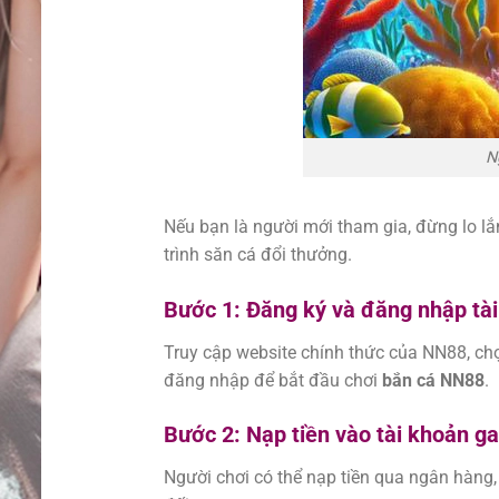
N
Nếu bạn là người mới tham gia, đừng lo l
trình săn cá đổi thưởng.
Bước 1: Đăng ký và đăng nhập tà
Truy cập website chính thức của NN88, chọn
đăng nhập để bắt đầu chơi
bắn cá NN88
.
Bước 2: Nạp tiền vào tài khoản g
Người chơi có thể nạp tiền qua ngân hàng, 