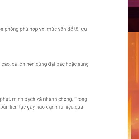
ọn phòng phù hợp với mức vốn để tối ưu
ộ cao, cá lớn nên dùng đại bác hoặc súng
5 phút, minh bạch và nhanh chóng. Trong
 bắn liên tục gây hao đạn mà hiệu quả