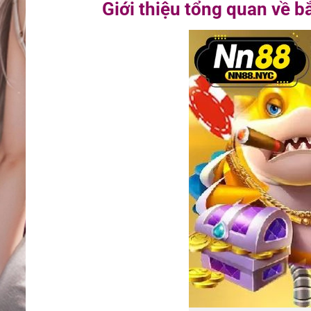
Giới thiệu tổng quan về 