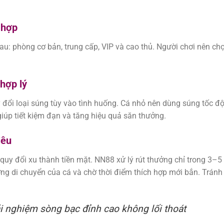
 hợp
u: phòng cơ bản, trung cấp, VIP và cao thủ. Người chơi nên ch
hợp lý
ay đổi loại súng tùy vào tình huống. Cá nhỏ nên dùng súng tốc đ
iúp tiết kiệm đạn và tăng hiệu quả săn thưởng.
iêu
 quy đổi xu thành tiền mặt. NN88 xử lý rút thưởng chỉ trong 3–
ớng di chuyển của cá và chờ thời điểm thích hợp mới bắn. Tránh
i nghiệm sòng bạc đỉnh cao không lối thoát