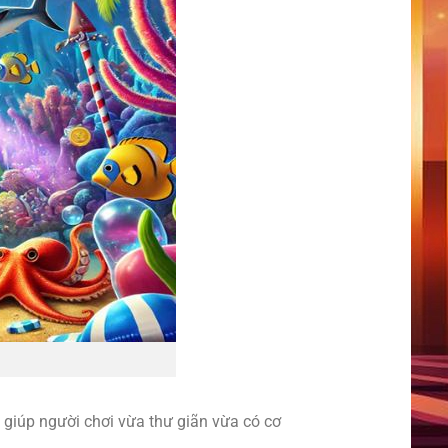
, giúp người chơi vừa thư giãn vừa có cơ