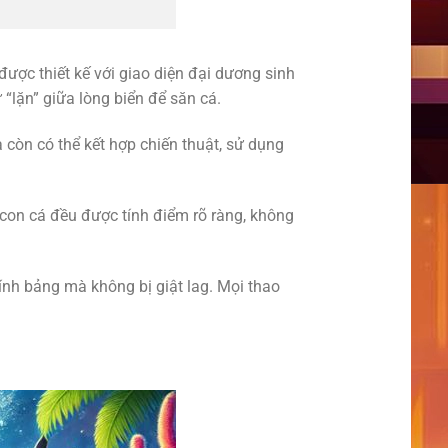
được thiết kế với giao diện đại dương sinh
“lặn” giữa lòng biển để săn cá.
còn có thể kết hợp chiến thuật, sử dụng
con cá đều được tính điểm rõ ràng, không
tính bảng mà không bị giật lag. Mọi thao