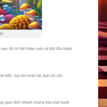
ết
là bạn đã có thể nhập cuộc và bắt đầu hành
n kết). Sau khi hoàn tất, bạn chỉ cần
oạt, giao dịch nhanh chóng, bảo mật tuyệt