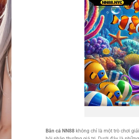
Bắn cá NN88
không chỉ là một trò chơi giả
hội nhận thưởng giá trị. Dưới đây là những 